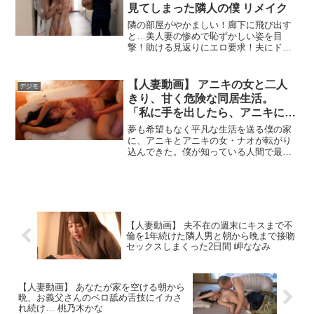
見てしまった隣人の僕 リメイク
隣の部屋がやかましい！廊下に飛び出す
と…美人妻の惨めで恥ずかしい姿を目
撃！助ける見返りにエロ要求！夫にドア
を開けてもらおうと大きな喘ぎ声で助け
を求める…！風呂上がりに浮気がバレち
ゃった美人妻編、疲れた夫にキレられた
【人妻動画】 アニキの女と二人
デジモ
夜の営みを求める美人妻編を収録。弱み
きり、甘く危険な同居生活。
しかない全裸妻のマ○コに濃厚ザーメン中
「私に手を出したら、アニキに殺
出し！
されるよ？」 神宮寺ナオ
夢も希望もなく平凡な生活を送る僕の家
に、アニキとアニキの女・ナオが転がり
込んできた。僕が知っている人間で最も
凶暴な男、それがアニキだ。僕の家なの
に僕の目を気にせずアニキ達はSEXを楽
しんでいた。そんなある日、突然アニキ
が失踪してナオと二人きりの生活が始ま
った。それから5カ月、まるで恋人のよう
に一緒に買い物に行って一緒に洗濯や掃
【人妻動画】 夫不在の週末にキスまで不
除をして…絶対に手を出してはいけない
倫を1年続けた隣人男と朝から晩まで接吻
女に僕は次第に惹かれていった…。--------
セックスしまくった2日間 岬ななみ
------------------------------------------------------------
--【SEXYピックアップキャンペーン プレ
ゼント概要】2025年6月20日（金） 10:00
～ 2025年7月4日（金） 9:59の間にキャ
【人妻動画】 あなたが家を空ける朝から
晩、お義父さんのベロ舐め舌技にイカさ
ンペーンにエントリー＆【SEXYピック
れ続け… 桃乃木かな
アップ50％OFF第○弾】の表記がついた商