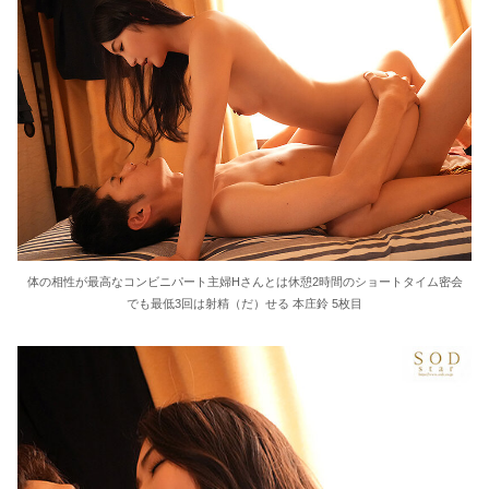
体の相性が最高なコンビニパート主婦Hさんとは休憩2時間のショートタイム密会
でも最低3回は射精（だ）せる 本庄鈴 5枚目