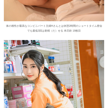
体の相性が最高なコンビニパート主婦Hさんとは休憩2時間のショートタイム密会
でも最低3回は射精（だ）せる 本庄鈴 19枚目