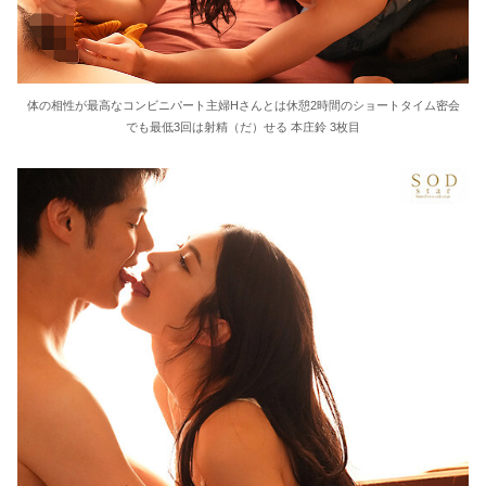
体の相性が最高なコンビニパート主婦Hさんとは休憩2時間のショートタイム密会
でも最低3回は射精（だ）せる 本庄鈴 3枚目