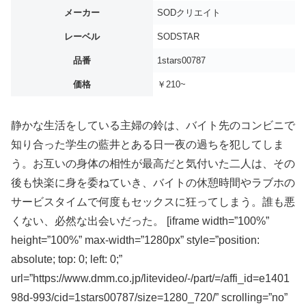
メーカー
SODクリエイト
レーベル
SODSTAR
品番
1stars00787
価格
￥210~
静かな生活をしている主婦の鈴は、バイト先のコンビニで
知り合った学生の藍井とある日一夜の過ちを犯してしま
う。お互いの身体の相性が最高だと気付いた二人は、その
後も快楽に身を委ねていき、バイトの休憩時間やラブホの
サービスタイムで何度もセックスに狂ってしまう。誰も悪
くない、必然な出会いだった。 [iframe width=”100%”
height=”100%” max-width=”1280px” style=”position:
absolute; top: 0; left: 0;”
url=”https://www.dmm.co.jp/litevideo/-/part/=/affi_id=e1401
98d-993/cid=1stars00787/size=1280_720/” scrolling=”no”