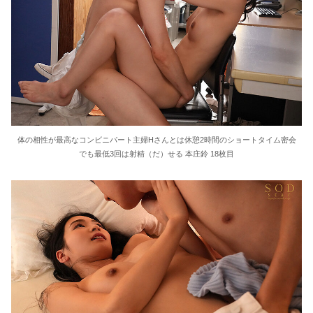
体の相性が最高なコンビニパート主婦Hさんとは休憩2時間のショートタイム密会
でも最低3回は射精（だ）せる 本庄鈴 18枚目