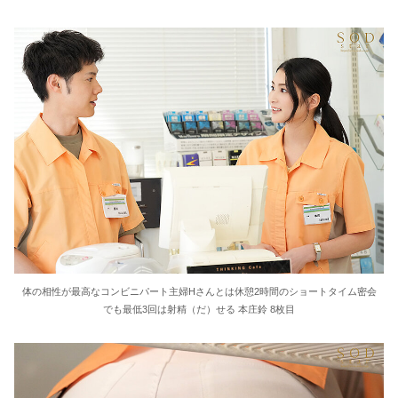
体の相性が最高なコンビニパート主婦Hさんとは休憩2時間のショートタイム密会
でも最低3回は射精（だ）せる 本庄鈴 8枚目