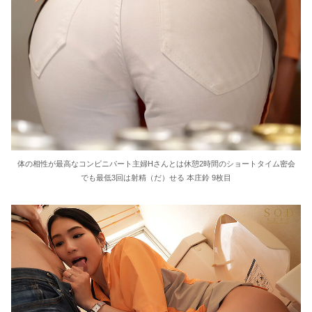
体の相性が最高なコンビニパート主婦Hさんとは休憩2時間のショートタイム密会
でも最低3回は射精（だ）せる 本庄鈴 9枚目