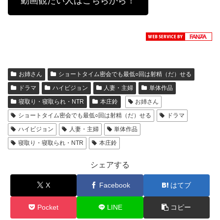
動画観たい人はこちらから！
お姉さん
ショートタイム密会でも最低○回は射精（だ）せる
ドラマ
ハイビジョン
人妻・主婦
単体作品
寝取り・寝取られ・NTR
本庄鈴
お姉さん
ショートタイム密会でも最低○回は射精（だ）せる
ドラマ
ハイビジョン
人妻・主婦
単体作品
寝取り・寝取られ・NTR
本庄鈴
シェアする
X
Facebook
はてブ
Pocket
LINE
コピー