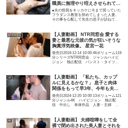
職員に無理やり咥えさせられて…
するかおりだったが、母親を女性として
夫の上司を誘惑してイヤラしく腰
想う息子を優しく受け入れて…。シリー
●夫の怪我をキッカケに今まで習っていた
ズ第1弾＆第2弾を収録！！---------------------
振る妻（RD-13561）
フラダンス教室を辞めてしまった人妻。
-------------------------------------------------
その事を心配して先生の息子が訪ねて来
【SEXYピックアップキャンペーン プレ
たのだが…「奥さんの踊っている姿を思
ゼント概要】2025年6月20日（金） 10:00
い出してオナニーしてたんだ」...
～ 2025年7月4日（金） 9:59の間にキャ
【人妻動画】 NTR同窓会 愛する
NTR同窓会
ンペーンにエントリー＆【SEXYピック
妻と最悪な元彼の気が狂いそうな
アップ50％OFF第○弾】の表記がついた商
品を購入すると購入点数に応じて特典動
胸糞浮気映像。 星宮一花
画をプレゼント。購入点数やエントリー
発売日2019-12-14 10:00:46ボリューム119
登録などキャンペーンの詳細は、特設ペ
分シリーズNTR同窓会 ジャンルハイビ
ージでご確認ください。【注意事項】・
ジョン 独占配信 パンスト・タイツ
プレゼントを受け取るにはキャンペーン
人妻・主婦 キス・接吻 寝取り・寝取
期間中に特設ページでエントリーが必要
られ・NTR ギリモザ 単体作品 脚フ
です。・キャンペーン期間中、第○弾ごと
ェチ 女優星宮一花 監督肉尊 メ...
【人妻動画】 「私たち、カップ
に対象商品は入れ替わります。・月額動
4K
画はキャンペーン対象外です。---------------
ルに見えるかな？」 息子と肉体
-------------------------------------------------------
関係をもって早3年、今年も夫に
内緒で年に一度のお泊りデートへ
発売日2024-12-20 10:00:13ボリューム121
行って来ます。 一色桃子
分ジャンル4K ハイビジョン 独占配
信 中出し 単体作品 人妻・主婦 デ
ート 熟女 お母さん 女優一色桃子
監督豆沢豆太郎 メーカーマドンナ レ
ーベルMONROE 品番roe002...
【人妻動画】 夫婦喧嘩をして全
4K
裸で閉め出された美人妻とそれを