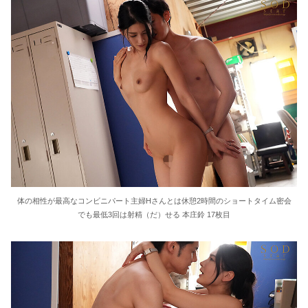
体の相性が最高なコンビニパート主婦Hさんとは休憩2時間のショートタイム密会
でも最低3回は射精（だ）せる 本庄鈴 17枚目