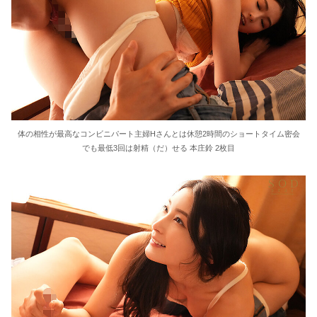
体の相性が最高なコンビニパート主婦Hさんとは休憩2時間のショートタイム密会
でも最低3回は射精（だ）せる 本庄鈴 2枚目