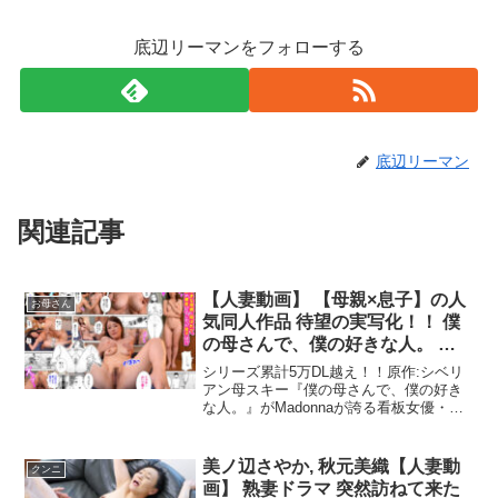
底辺リーマンをフォローする
底辺リーマン
関連記事
【人妻動画】 【母親×息子】の人
お母さん
気同人作品 待望の実写化！！ 僕
の母さんで、僕の好きな人。 木
下凛々子
シリーズ累計5万DL越え！！原作:シベリ
アン母スキー『僕の母さんで、僕の好き
な人。』がMadonnaが誇る看板女優・木
下凛々子で完全実写化！専業主婦である
橘かおり（木下凛々子）は、最近様子が
おかしい息子・優太のことが気になって
美ノ辺さやか, 秋元美織【人妻動
クンニ
いた。ある日、息子が自分の名前を呼び
画】 熟妻ドラマ 突然訪ねて来た
ながら自慰に耽る姿を目撃して！？動揺