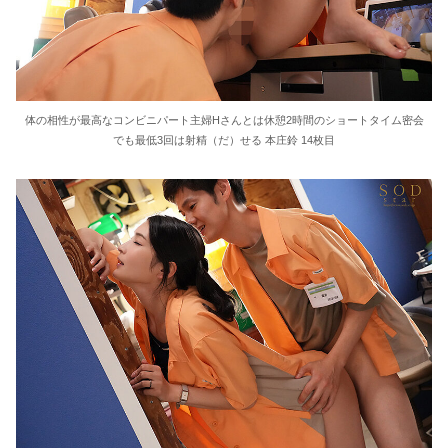
体の相性が最高なコンビニパート主婦Hさんとは休憩2時間のショートタイム密会
でも最低3回は射精（だ）せる 本庄鈴 14枚目