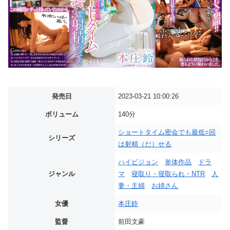
発売日
2023-03-21 10:00:26
ボリューム
140分
ショートタイム密会でも最低○回
シリーズ
は射精（だ）せる
ハイビジョン
単体作品
ドラ
ジャンル
マ
寝取り・寝取られ・NTR
人
妻・主婦
お姉さん
女優
本庄鈴
監督
前田文豪