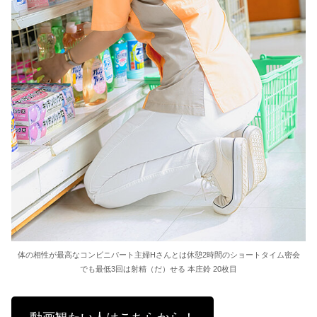
体の相性が最高なコンビニパート主婦Hさんとは休憩2時間のショートタイム密会
でも最低3回は射精（だ）せる 本庄鈴 20枚目